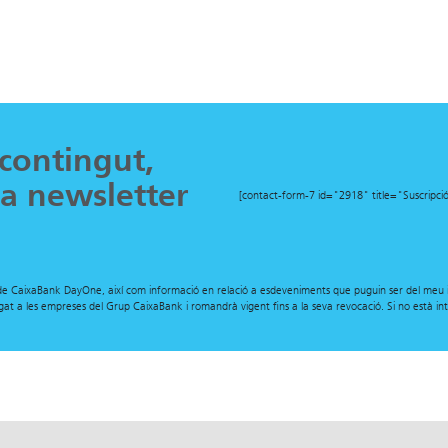
 contingut,
ra newsletter
[contact-form-7 id="2918" title="Suscripci
i de CaixaBank DayOne, així com informació en relació a esdeveniments que puguin ser del meu i
rgat a les empreses del Grup CaixaBank i romandrà vigent fins a la seva revocació. Si no està 