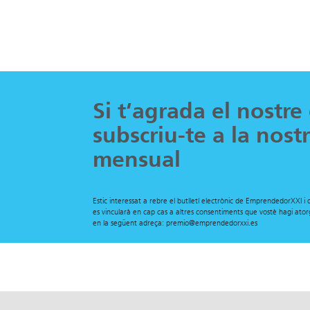
Si t'agrada el nostre
subscriu-te a la nost
mensual
Estic interessat a rebre el butlletí electrònic de EmprendedorXXI 
es vincularà en cap cas a altres consentiments que vostè hagi ato
en la següent adreça: premio@emprendedorxxi.es