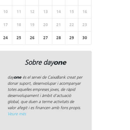
10
11
12
13
14
15
16
17
18
19
20
21
22
23
24
25
26
27
28
29
30
one
Sobre day
day
one
és el servei de CaixaBank creat per
donar suport, desenvolupar i acompanyar
totes aquelles empreses joves, de ràpid
desenvolupament i àmbit d’actuació
global, que duen a terme activitats de
valor afegit i es financen amb fons propis.
Veure més