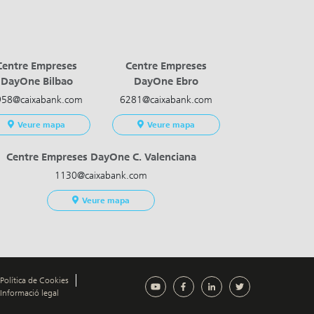
Centre Empreses
Centre Empreses
DayOne Bilbao
DayOne Ebro
958@caixabank.com
6281@caixabank.com
Veure mapa
Veure mapa
Centre Empreses DayOne C. Valenciana
1130@caixabank.com
Veure mapa
Política de Cookies
Informació legal