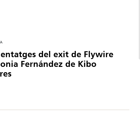
TA
entatges del exit de Flywire
onia Fernández de Kibo
res