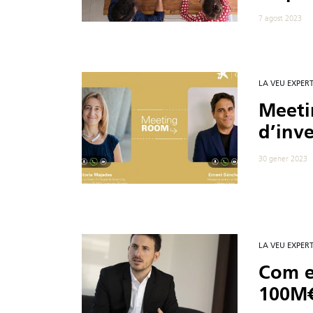
7 agost 2023
LA VEU EXPER
Meeti
d’inv
30 gener 2023
LA VEU EXPER
Com e
100M