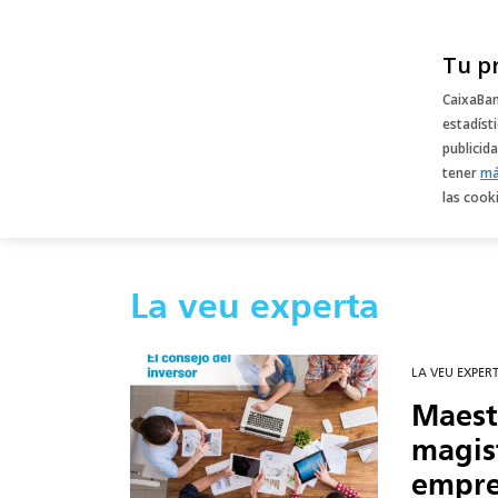
Skip
to
Tu p
content
CaixaBan
estadíst
El Blog de DayOne
Observatori DayOne
publicid
tener
má
las cook
La veu experta
LA VEU EXPER
Maestr
magis
empr