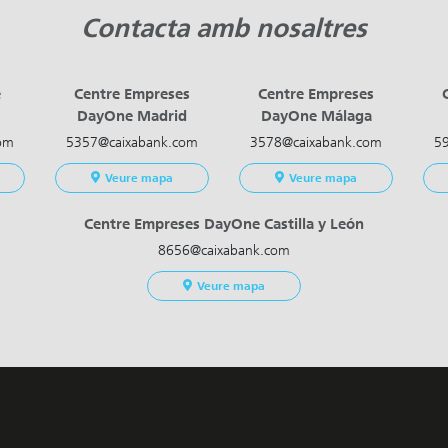
Contacta amb nosaltres
e
Centre Empreses
Centre Empreses
DayOne Madrid
DayOne Málaga
om
5357@caixabank.com
3578@caixabank.com
5
Veure mapa
Veure mapa
Centre Empreses DayOne Castilla y León
8656@caixabank.com
Veure mapa