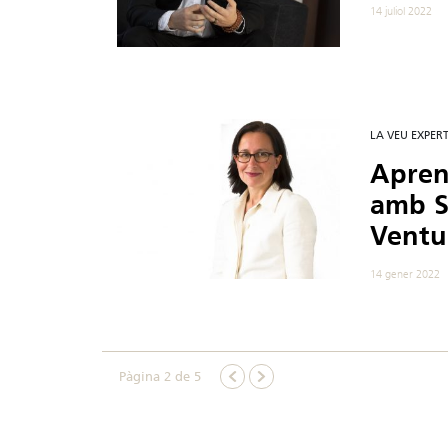
14 juliol 2022
LA VEU EXPER
Apren
amb S
Ventu
14 gener 2022
Pàgina 2 de 5