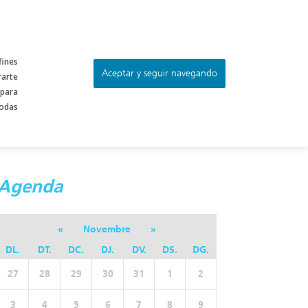
fines
Aceptar y seguir navegando
rarte
ES
CA
 para
todas
Agenda
«
Novembre
»
DL.
DT.
DC.
DJ.
DV.
DS.
DG.
27
28
29
30
31
1
2
3
4
5
6
7
8
9