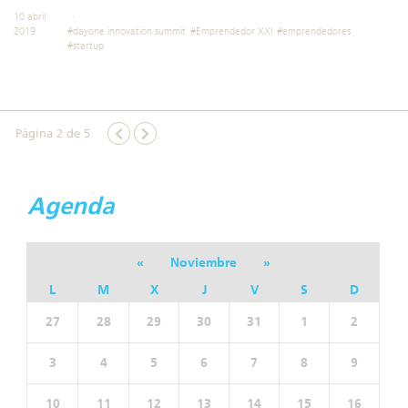
10 abril
2019
#dayone innovation summit
#Emprendedor XXI
#emprendedores
#startup
Pàgina 2 de 5
Agenda
«
Noviembre
»
L
M
X
J
V
S
D
27
28
29
30
31
1
2
3
4
5
6
7
8
9
10
11
12
13
14
15
16