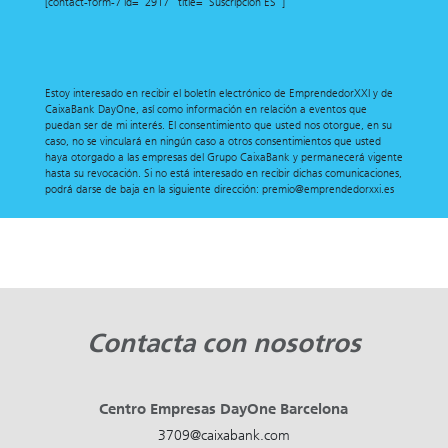
[contact-form-7 id="2917" title="Suscripción ES"]
Estoy interesado en recibir el boletín electrónico de EmprendedorXXI y de
CaixaBank DayOne, así como información en relación a eventos que
puedan ser de mi interés. El consentimiento que usted nos otorgue, en su
caso, no se vinculará en ningún caso a otros consentimientos que usted
haya otorgado a las empresas del Grupo CaixaBank y permanecerá vigente
hasta su revocación. Si no está interesado en recibir dichas comunicaciones,
podrá darse de baja en la siguiente dirección: premio@emprendedorxxi.es
Contacta con nosotros
Centro Empresas DayOne Barcelona
3709@caixabank.com