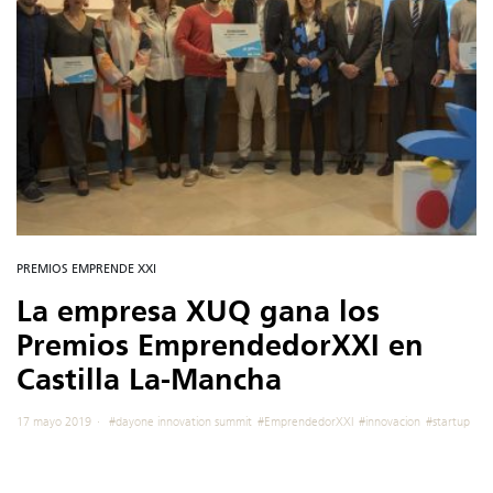
PREMIOS EMPRENDE XXI
La empresa XUQ gana los
Premios EmprendedorXXI en
Castilla La-Mancha
17 mayo 2019
#dayone innovation summit
#EmprendedorXXI
#innovacion
#startup