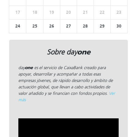
17
18
19
20
21
22
23
24
25
26
27
28
29
30
one
Sobre day
day
one
es el servicio de CaixaBank creado para
apoyar, desarrollar y acompañar a todas esas
empresas jóvenes, de rápido desarrollo y ámbito de
actuación global, que llevan a cabo actividades de
valor añadido y se financian con fondos propios.
Ver
más