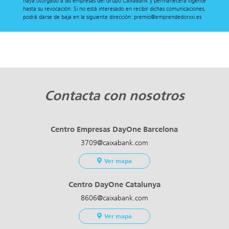
haya otorgado a las empresas del Grupo CaixaBank y permanecerá vigente
hasta su revocación. Si no está interesado en recibir dichas comunicaciones,
podrá darse de baja en la siguiente dirección: premio@emprendedorxxi.es
Contacta con nosotros
Centro Empresas DayOne Barcelona
3709@caixabank.com
Ver mapa
Centro DayOne Catalunya
8606@caixabank.com
Ver mapa