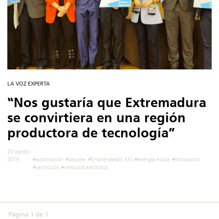
LA VOZ EXPERTA
“Nos gustaría que Extremadura
se convirtiera en una región
productora de tecnología”
20 agosto
2019
#automocion
#dayone
#Emprendedor XXI
#energia eolica
#innovacion
#vechiculos
#vehiculos electricos
Pàgina 1 de 1